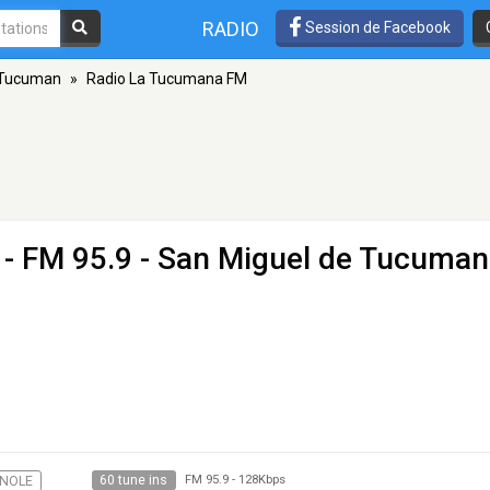
RADIO
Session de Facebook
 Tucuman
»
Radio La Tucumana FM
- FM 95.9 - San Miguel de Tucuman
60 tune ins
NOLE
FM 95.9
-
128Kbps