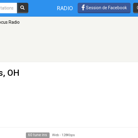
RADIO
Session de Facebook
ocus Radio
s, OH
60 tune ins
Web
-
128Kbps