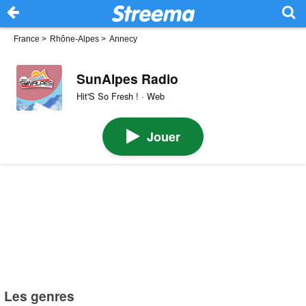
France
>
Rhône-Alpes
>
Annecy
SunAlpes Radio
Hit'S So Fresh ! · Web
Jouer
Les genres