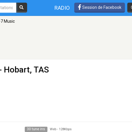
RADIO
Session de Facebook
-7 Music
- Hobart, TAS
30 tune ins
Web
-
128Kbps