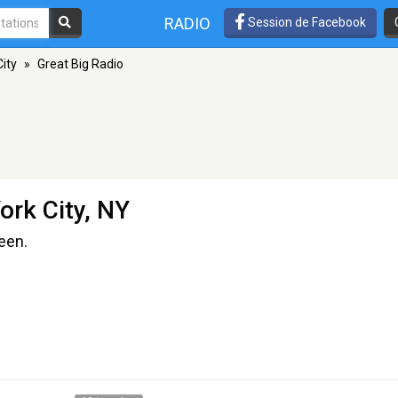
RADIO
Session de Facebook
ity
»
Great Big Radio
ork City, NY
een.