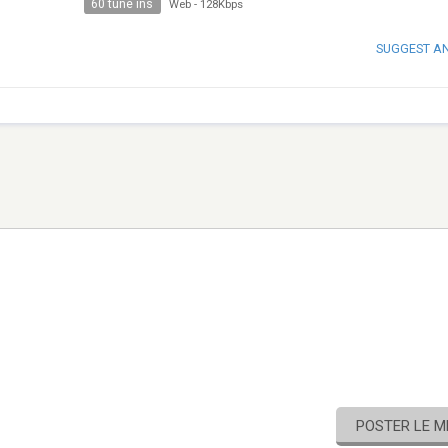
60 tune ins
Web
-
128Kbps
SUGGEST A
POSTER LE 