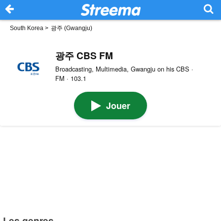
South Korea
>
광주 (Gwangju)
광주 CBS FM
Broadcasting, Multimedia, Gwangju on his CBS ·
FM · 103.1
Jouer
Les genres