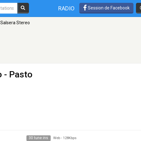
RADIO
Session de Facebook
 Salsera Stereo
o
- Pasto
30 tune ins
Web
-
128Kbps