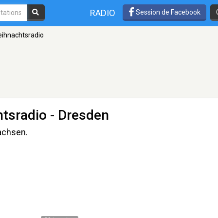
RADIO
Session de Facebook
eihnachtsradio
htsradio
- Dresden
achsen.