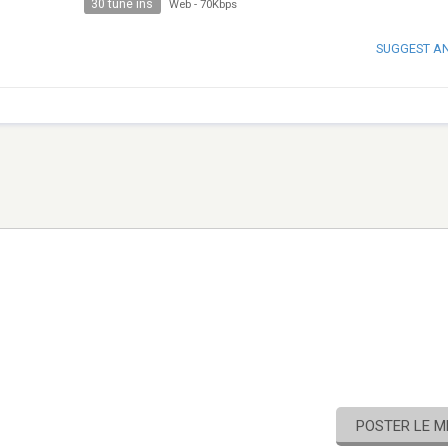
30 tune ins
Web
-
70Kbps
SUGGEST A
POSTER LE 