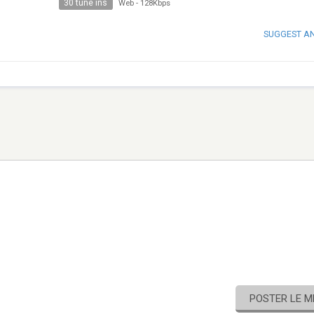
30 tune ins
Web
-
128Kbps
SUGGEST A
POSTER LE 