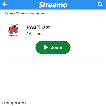
Japan
>
Tōhoku
>
Hachinohe
RABラジオ
AM · 1485
Jouer
Les genres