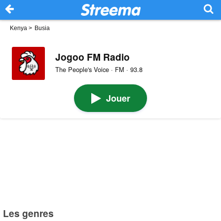
Kenya
>
Busia
Jogoo FM Radio
The People's Voice · FM · 93.8
Jouer
Les genres