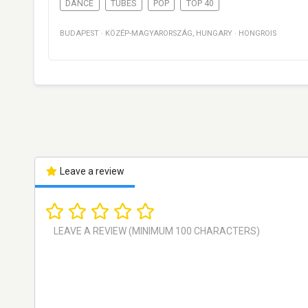
DANCE
TUBES
POP
TOP 40
BUDAPEST
·
KÖZÉP-MAGYARORSZÁG
,
HUNGARY
·
HONGROIS
Leave a review