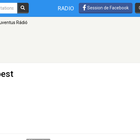
RADIO
Session de Facebook
uventus Rádió
est