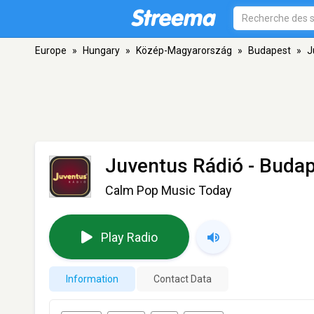
Europe
»
Hungary
»
Közép-Magyarország
»
Budapest
»
J
Juventus Rádió
- Budap
Calm Pop Music Today
Play Radio
Information
Contact Data