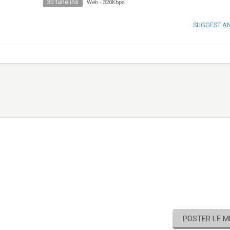
30 tune ins
Web
-
320Kbps
SUGGEST A
POSTER LE 