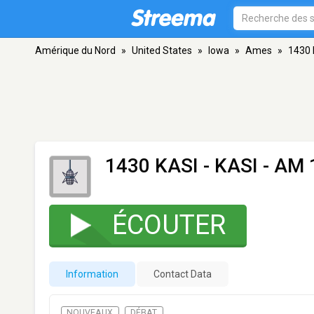
Amérique du Nord
»
United States
»
Iowa
»
Ames
»
1430 
1430 KASI - KASI
- AM 
ÉCOUTER
Information
Contact Data
NOUVEAUX
DÉBAT