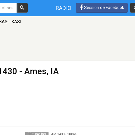
RADIO
Session de Facebook
KASI - KASI
1430 - Ames, IA
30 tune ins
AM 1430
-
1Kbps