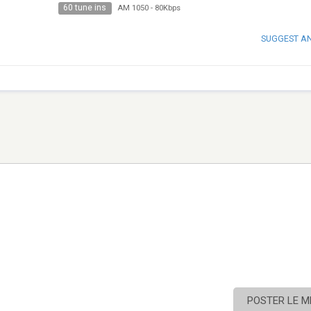
60 tune ins
AM 1050
-
80Kbps
SUGGEST A
POSTER LE 