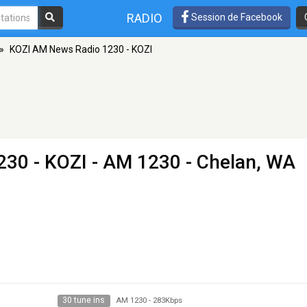
RADIO
Session de Facebook
»
KOZI AM News Radio 1230 - KOZI
30 - KOZI
- AM 1230 - Chelan, WA
30 tune ins
AM 1230
-
283Kbps