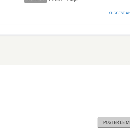
30 tune ins
FM 105.7
-
128Kbps
SUGGEST A
POSTER LE 