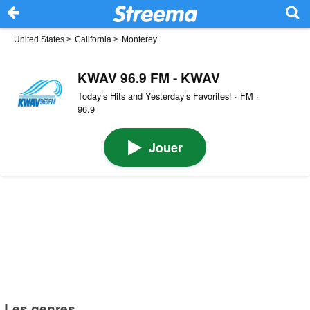
United States
>
California
>
Monterey
KWAV 96.9 FM - KWAV
Today’s Hits and Yesterday’s Favorites! · FM ·
96.9
Jouer
Les genres