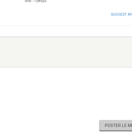
Web
-
128Kbps
SUGGEST A
POSTER LE 