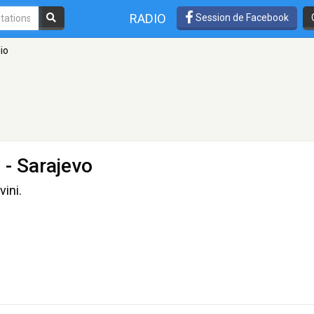
RADIO
Session de Facebook
io
 - Sarajevo
vini.