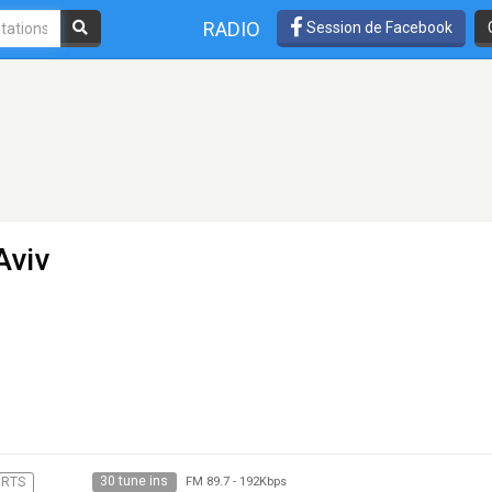
RADIO
Session de Facebook
Aviv
30 tune ins
ORTS
FM 89.7
-
192Kbps