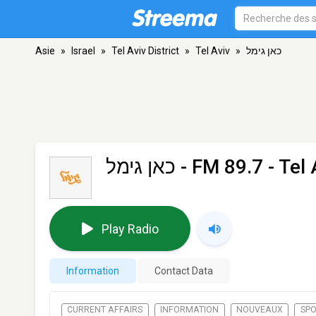
Asie
»
Israel
»
Tel Aviv District
»
Tel Aviv
»
כאן גימל
כאן גימל
- FM 89.7 - Tel 
Play Radio
Information
Contact Data
CURRENT AFFAIRS
INFORMATION
NOUVEAUX
SP