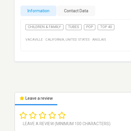
Information
Contact Data
CHILDREN & FAMILY
TUBES
POP
TOP 40
VACAVILLE
·
CALIFORNIA
,
UNITED STATES
·
ANGLAIS
Leave a review