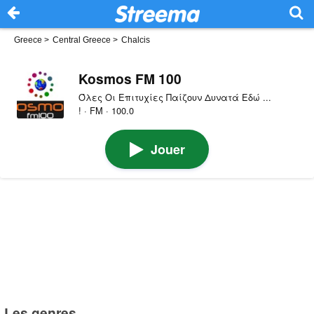
Greece
>
Central Greece
>
Chalcis
Kosmos FM 100
Όλες Οι Επιτυχίες Παίζουν Δυνατά Εδώ ...
! · FM · 100.0
Jouer
Les genres