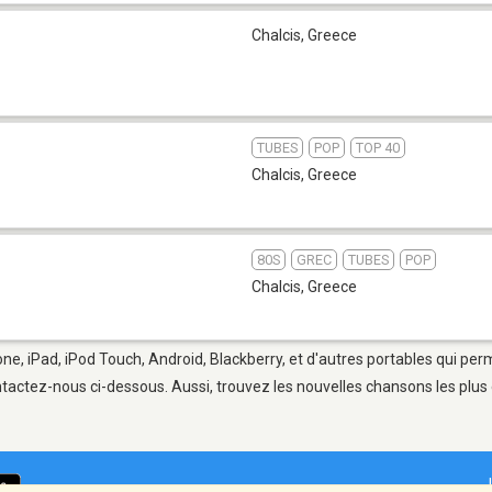
Chalcis
,
Greece
TUBES
POP
TOP 40
Chalcis
,
Greece
80S
GREC
TUBES
POP
Chalcis
,
Greece
one, iPad, iPod Touch, Android, Blackberry, et d'autres portables qui pe
tactez-nous ci-dessous. Aussi, trouvez les nouvelles chansons les plus 