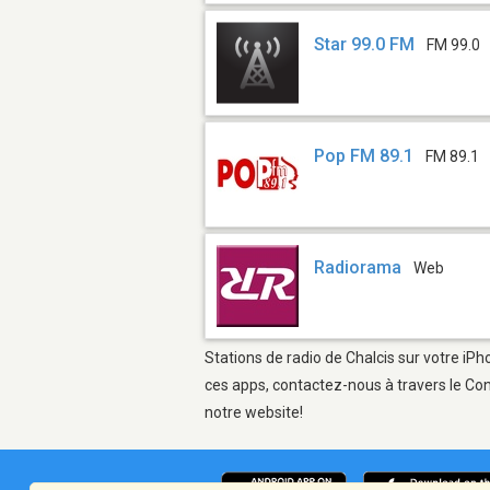
Star 99.0 FM
FM 99.0
Pop FM 89.1
FM 89.1
Radiorama
Web
Stations de radio de Chalcis sur votre iPh
ces apps, contactez-nous à travers le Con
notre website!