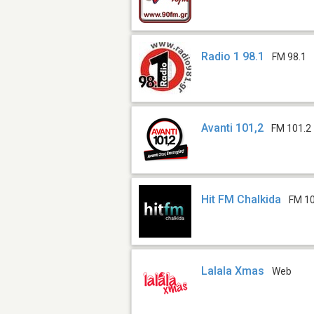
Radio 1 98.1
FM 98.1
Avanti 101,2
FM 101.2
Hit FM Chalkida
FM 1
Lalala Xmas
Web