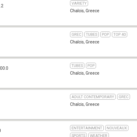
VARIETY
.2
Chalcis
,
Greece
GREC
TUBES
POP
TOP 40
Chalcis
,
Greece
TUBES
POP
00.0
Chalcis
,
Greece
ADULT CONTEMPORARY
GREC
Chalcis
,
Greece
ENTERTAINMENT
NOUVEAUX
0
SPORTS
WEATHER