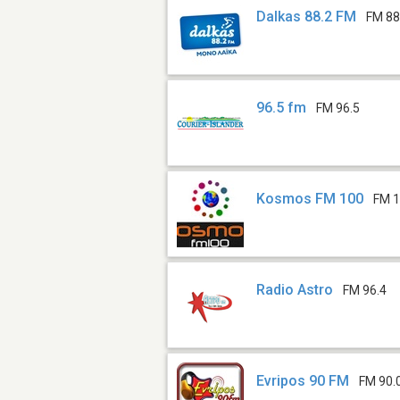
Dalkas 88.2 FM
FM 88
96.5 fm
FM 96.5
Kosmos FM 100
FM 1
Radio Astro
FM 96.4
Evripos 90 FM
FM 90.