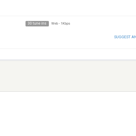
30 tune ins
Web
-
1Kbps
SUGGEST A