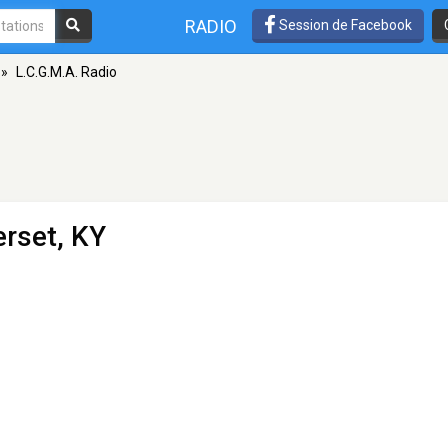
RADIO
Session de Facebook
»
L.C.G.M.A. Radio
rset, KY