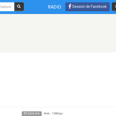
RADIO
Session de Facebook
30 tune ins
Web
-
128Kbps