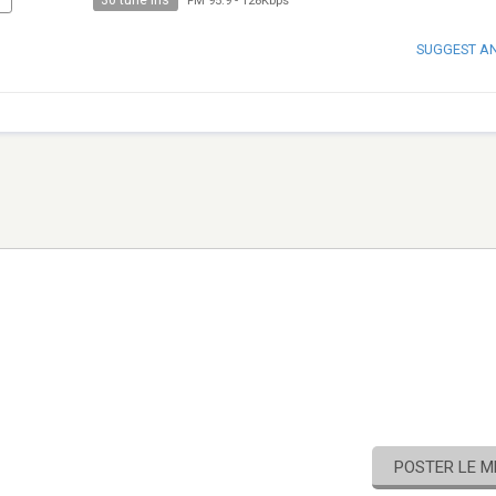
30 tune ins
T
FM 95.9
-
128Kbps
SUGGEST A
POSTER LE 