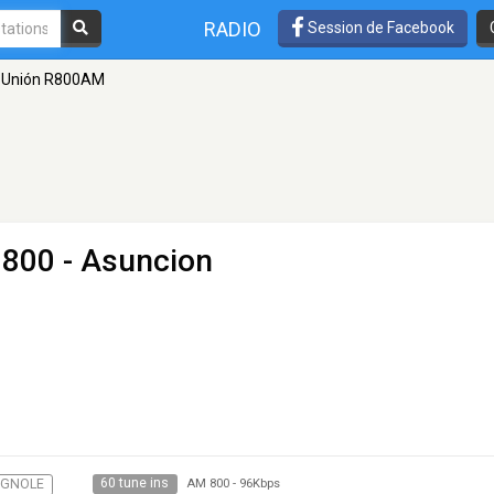
RADIO
Session de Facebook
 Unión R800AM
800 - Asuncion
60 tune ins
AGNOLE
AM 800
-
96Kbps