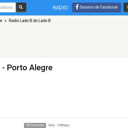
RADIO
Session de Facebook
re
»
Radio Lado B do Lado B
B
- Porto Alegre
30 tune ins
Web
-
128Kbps