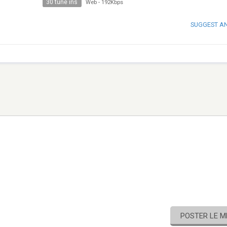
30 tune ins
Web
-
192Kbps
SUGGEST A
POSTER LE 