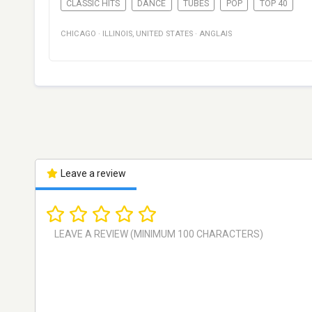
CLASSIC HITS
DANCE
TUBES
POP
TOP 40
CHICAGO
·
ILLINOIS
,
UNITED STATES
·
ANGLAIS
Leave a review