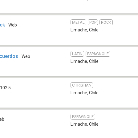
METAL
POP
ROCK
ock
Web
Limache
,
Chile
LATIN
ESPAGNOLE
ecuerdos
Web
Limache
,
Chile
CHRISTIAN
102.5
Limache
,
Chile
ESPAGNOLE
eb
Limache
,
Chile