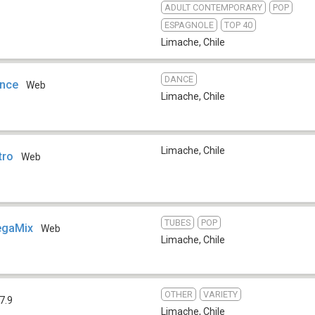
ADULT CONTEMPORARY
POP
ESPAGNOLE
TOP 40
Limache
,
Chile
DANCE
ance
Web
Limache
,
Chile
Limache
,
Chile
tro
Web
TUBES
POP
egaMix
Web
Limache
,
Chile
OTHER
VARIETY
7.9
Limache
,
Chile