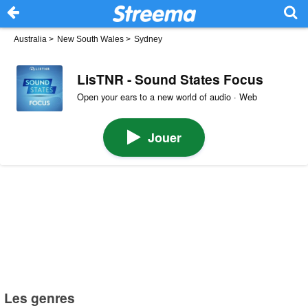
Australia
>
New South Wales
>
Sydney
LisTNR - Sound States Focus
Open your ears to a new world of audio · Web
Jouer
Les genres