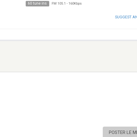
60 tune ins
FM 105.1
-
160Kbps
SUGGEST A
POSTER LE 