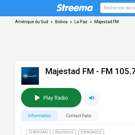
Amérique du Sud
»
Bolivia
»
La Paz
»
Majestad FM
Majestad FM
- FM 105.7
Play Radio
Information
Contact Data
CHRISTIAN
RELIGIOUS
ESPAGNOLE