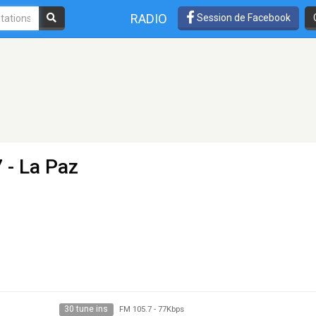
RADIO
Session de Facebook
 - La Paz
30 tune ins
FM 105.7
-
77Kbps