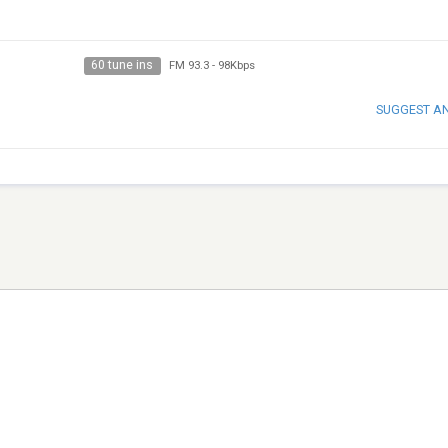
60 tune ins
FM 93.3
-
98Kbps
SUGGEST A