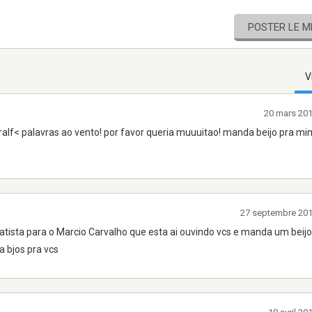
POSTER LE 
V
20 mars 20
e ralf< palavras ao vento! por favor queria muuuitao! manda beijo pra m
27 septembre 20
ista para o Marcio Carvalho que esta ai ouvindo vcs e manda um beij
ia bjos pra vcs