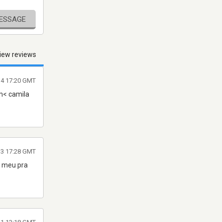
MESSAGE
iew reviews
14 17:20 GMT
im< camila
13 17:28 GMT
o meu pra