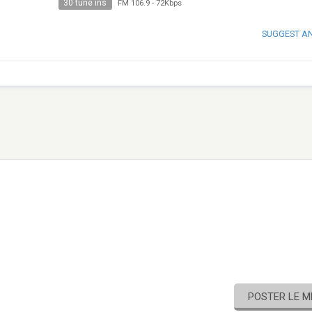
30 tune ins
FM 106.9
-
72Kbps
SUGGEST A
POSTER LE 