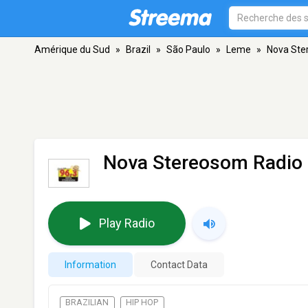
Amérique du Sud
»
Brazil
»
São Paulo
»
Leme
»
Nova Ste
Nova Stereosom Radio
Play Radio
Information
Contact Data
BRAZILIAN
HIP HOP