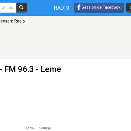
RADIO
Session de Facebook
reosom Radio
- FM 96.3 - Leme
FM 96.3
-
141Kbps