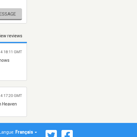
MESSAGE
iew reviews
14 18:11 GMT
shows
014 17:20 GMT
n Heaven
Langue:
Français