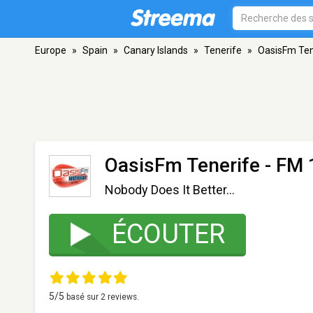
Europe
»
Spain
»
Canary Islands
»
Tenerife
»
OasisFm Ten
OasisFm Tenerife
- FM 
Nobody Does It Better...
ÉCOUTER
5
/5
basé sur
2
reviews.