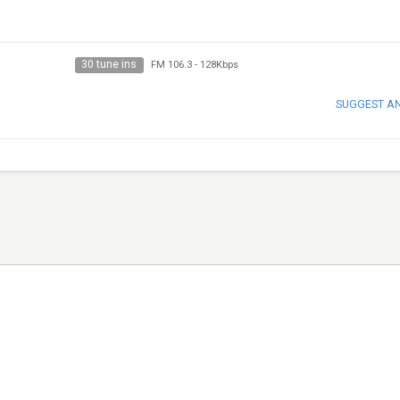
30 tune ins
FM 106.3
-
128Kbps
SUGGEST A