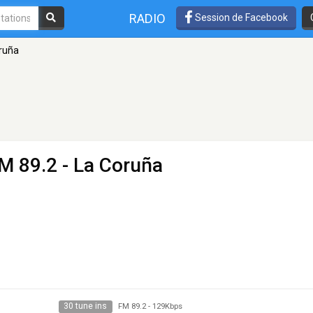
RADIO
Session de Facebook
ruña
M 89.2 - La Coruña
30 tune ins
FM 89.2
-
129Kbps