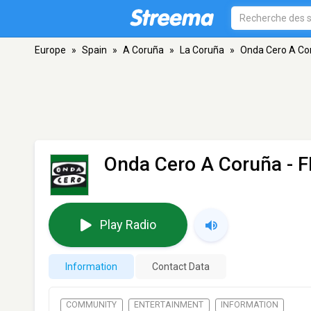
Europe
»
Spain
»
A Coruña
»
La Coruña
»
Onda Cero A Co
Onda Cero A Coruña
- F
Play Radio
Information
Contact Data
COMMUNITY
ENTERTAINMENT
INFORMATION