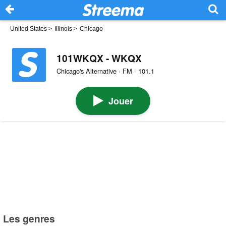
United States
>
Illinois
>
Chicago
101WKQX - WKQX
Chicago's Alternative · FM · 101.1
Jouer
Les genres