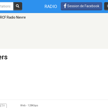
RADIO
Session de Facebook
RCF Radio Nievre
ers
Web
-
128Kbps
ETY