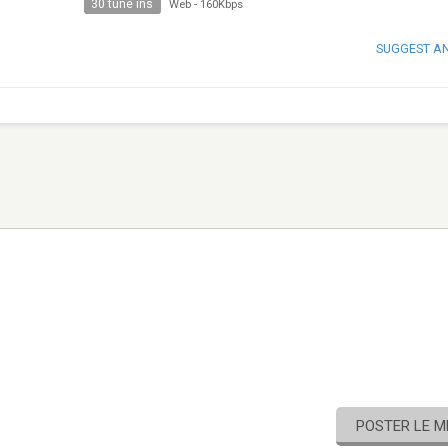
30 tune ins
Web
-
160Kbps
SUGGEST A
POSTER LE 