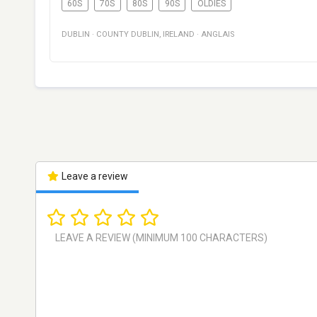
60S
70S
80S
90S
OLDIES
DUBLIN
·
COUNTY DUBLIN
,
IRELAND
·
ANGLAIS
Leave a review