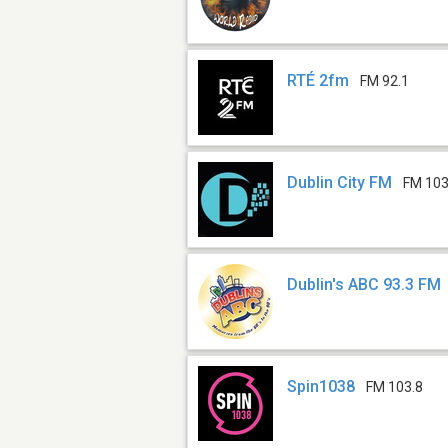
RTÉ 2fm
FM 92.1
Dublin City FM
FM 103
Dublin's ABC 93.3 FM
Spin1038
FM 103.8