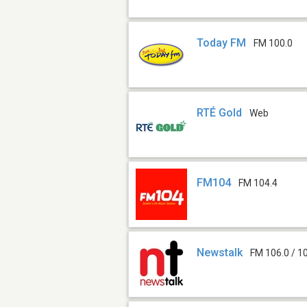
Today FM
FM 100.0
RTÉ Gold
Web
FM104
FM 104.4
Newstalk
FM 106.0 / 1