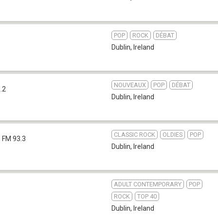
POP
ROCK
DÉBAT
Dublin
,
Ireland
NOUVEAUX
POP
DÉBAT
.2
Dublin
,
Ireland
CLASSIC ROCK
OLDIES
POP
FM 93.3
Dublin
,
Ireland
ADULT CONTEMPORARY
POP
ROCK
TOP 40
Dublin
,
Ireland