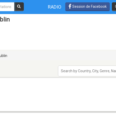
RADIO
Session de Facebook
blin
blin