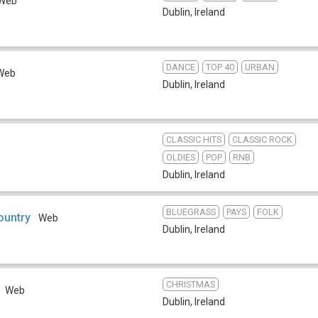
Web
Dublin
,
Ireland
DANCE
TOP 40
URBAN
Web
Dublin
,
Ireland
CLASSIC HITS
CLASSIC ROCK
OLDIES
POP
RNB
Dublin
,
Ireland
BLUEGRASS
PAYS
FOLK
ountry
Web
Dublin
,
Ireland
CHRISTMAS
Web
Dublin
,
Ireland