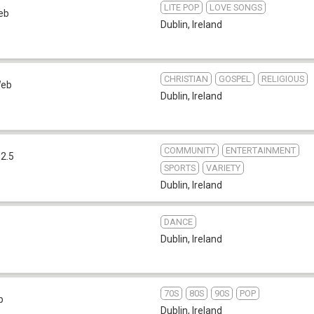
LITE POP
LOVE SONGS
eb
Dublin
,
Ireland
CHRISTIAN
GOSPEL
RELIGIOUS
eb
Dublin
,
Ireland
COMMUNITY
ENTERTAINMENT
2.5
SPORTS
VARIETY
Dublin
,
Ireland
DANCE
Dublin
,
Ireland
70S
80S
90S
POP
b
Dublin
,
Ireland