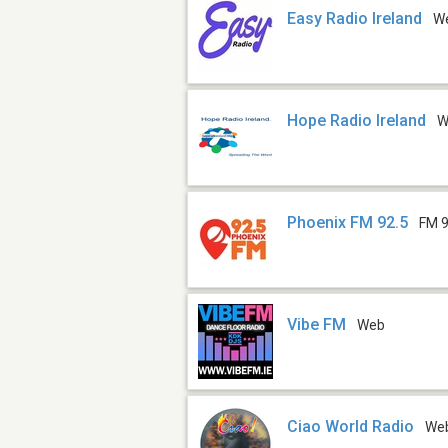
Easy Radio Ireland
W
Hope Radio Ireland
W
Phoenix FM 92.5
FM 9
Vibe FM
Web
Ciao World Radio
We