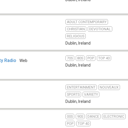
ADULT CONTEMPORARY
CHRISTIAN
DEVOTIONAL
RELIGIOUS
Dublin
,
Ireland
70S
80S
POP
TOP 40
y Radio
Web
Dublin
,
Ireland
ENTERTAINMENT
NOUVEAUX
SPORTS
VARIETY
Dublin
,
Ireland
00S
90S
DANCE
ELECTRONIC
POP
TOP 40