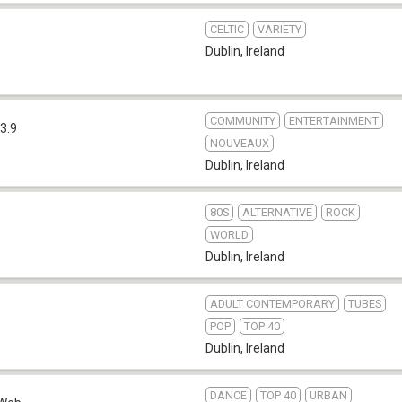
CELTIC
VARIETY
Dublin
,
Ireland
COMMUNITY
ENTERTAINMENT
3.9
NOUVEAUX
Dublin
,
Ireland
80S
ALTERNATIVE
ROCK
WORLD
Dublin
,
Ireland
ADULT CONTEMPORARY
TUBES
POP
TOP 40
Dublin
,
Ireland
DANCE
TOP 40
URBAN