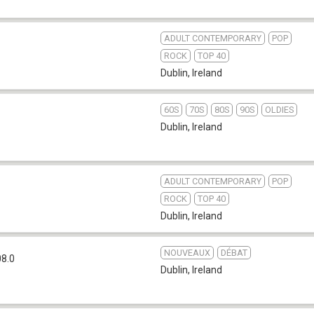
ADULT CONTEMPORARY
POP
ROCK
TOP 40
Dublin
,
Ireland
60S
70S
80S
90S
OLDIES
Dublin
,
Ireland
ADULT CONTEMPORARY
POP
ROCK
TOP 40
Dublin
,
Ireland
NOUVEAUX
DÉBAT
08.0
Dublin
,
Ireland