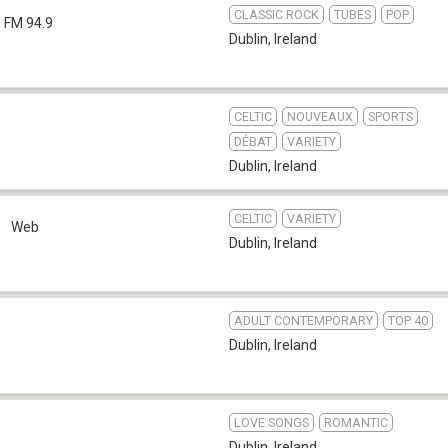
CLASSIC ROCK
TUBES
POP
FM 94.9
Dublin
,
Ireland
CELTIC
NOUVEAUX
SPORTS
DÉBAT
VARIETY
Dublin
,
Ireland
CELTIC
VARIETY
1
Web
Dublin
,
Ireland
ADULT CONTEMPORARY
TOP 40
Dublin
,
Ireland
LOVE SONGS
ROMANTIC
Dublin
,
Ireland