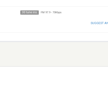
30 tune ins
FM 97.9
-
70Kbps
SUGGEST A