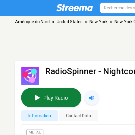
Amérique du Nord
»
United States
»
New York
»
New York C
RadioSpinner - Nightco
Play Radio
Information
Contact Data
METAL