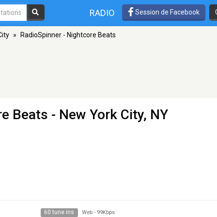
RADIO
Session de Facebook
ity
»
RadioSpinner - Nightcore Beats
re Beats
- New York City, NY
60 tune ins
Web
-
99Kbps