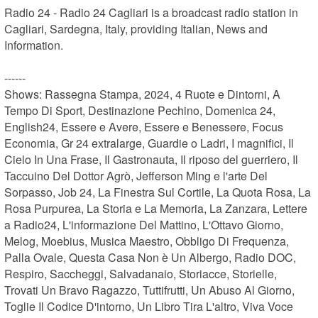
Radio 24 - Radio 24 Cagliari is a broadcast radio station in 
Cagliari, Sardegna, Italy, providing Italian, News and 
Information.

------

Shows: Rassegna Stampa, 2024, 4 Ruote e Dintorni, A 
Tempo Di Sport, Destinazione Pechino, Domenica 24, 
English24, Essere e Avere, Essere e Benessere, Focus 
Economia, Gr 24 extralarge, Guardie o Ladri, I magnifici, Il 
Cielo In Una Frase, Il Gastronauta, Il riposo del guerriero, Il 
Taccuino Del Dottor Agrò, Jefferson Ming e l'arte Del 
Sorpasso, Job 24, La Finestra Sul Cortile, La Quota Rosa, La 
Rosa Purpurea, La Storia e La Memoria, La Zanzara, Lettere 
a Radio24, L'informazione Del Mattino, L'Ottavo Giorno, 
Melog, Moebius, Musica Maestro, Obbligo Di Frequenza, 
Palla Ovale, Questa Casa Non è Un Albergo, Radio DOC, 
Respiro, Saccheggi, Salvadanaio, Storiacce, Storielle, 
Trovati Un Bravo Ragazzo, Tuttifrutti, Un Abuso Al Giorno, 
Toglie Il Codice D'intorno, Un Libro Tira L'altro, Viva Voce