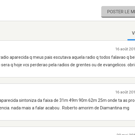
POSTER LE 
V
16 août 20
radio aparecida q meus pais escutava aquela radio q todos falavao q be
 sera q hoje vcs perderao pela radios de grentes ou de evangelicos. obr
16 août 20
dio aparecida sintoniza da faixa de 31m 49m 90m 62m 25m onde ta as p
udiencia. nada mais a falar acabou . Roberto amorim de Diamantina mg