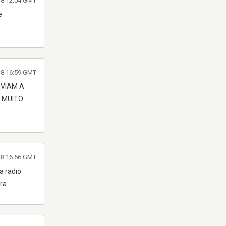
18 12:04 GMT
e
018 16:59 GMT
UVIAM A
. MUITO
018 16:56 GMT
a radio
ra.