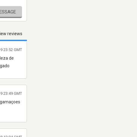
MESSAGE
iew reviews
19 23:52 GMT
leza de
igado
19 23:49 GMT
rogamaçoes