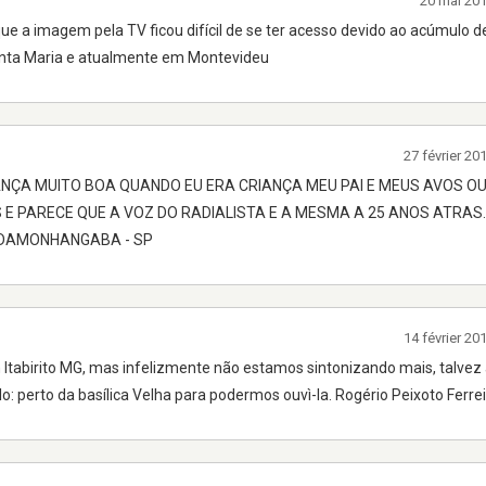
20 mai 20
ue a imagem pela TV ficou difícil de se ter acesso devido ao acúmulo d
Santa Maria e atualmente em Montevideu
27 février 2
NÇA MUITO BOA QUANDO EU ERA CRIANÇA MEU PAI E MEUS AVOS O
S E PARECE QUE A VOZ DO RADIALISTA E A MESMA A 25 ANOS ATRAS
INDAMONHANGABA - SP
14 février 2
Itabirito MG, mas infelizmente não estamos sintonizando mais, talvez 
: perto da basílica Velha para podermos ouvì-la. Rogério Peixoto Ferrei