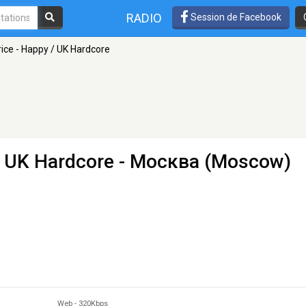
RADIO
Session de Facebook
ice - Happy / UK Hardcore
/ UK Hardcore
- Москва (Moscow)
Web
-
320Kbps