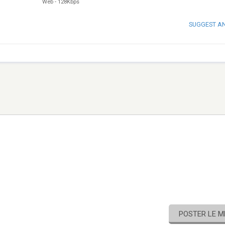
Web
-
128Kbps
SUGGEST A
POSTER LE 