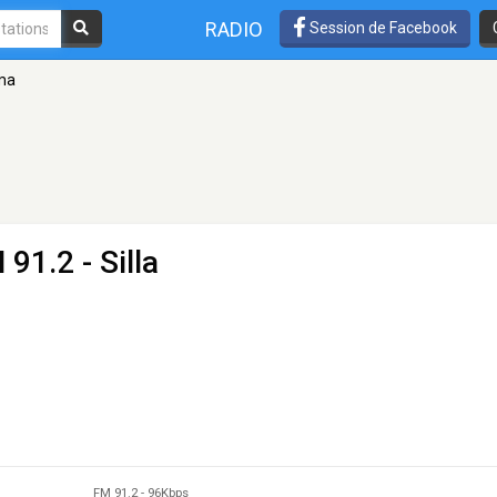
RADIO
Session de Facebook
ima
 91.2 - Silla
FM 91.2
-
96Kbps