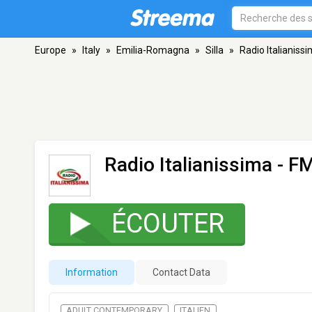
Europe
»
Italy
»
Emilia-Romagna
»
Silla
»
Radio Italianiss
Radio Italianissima
- FM
ÉCOUTER
Information
Contact Data
ADULT CONTEMPORARY
ITALIEN