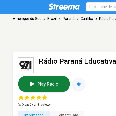
Amérique du Sud
»
Brazil
»
Paraná
»
Curitiba
»
Rádio Par
Rádio Paraná Educativ
Play Radio
5
/5
basé sur
3
reviews.
Information
Contact Data