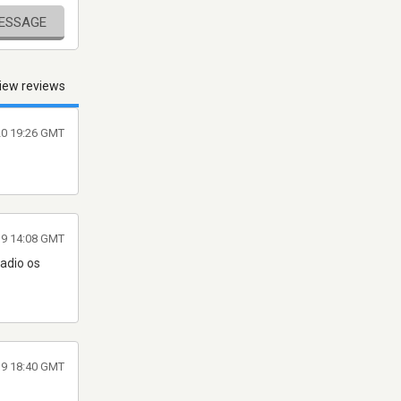
MESSAGE
iew reviews
020 19:26 GMT
19 14:08 GMT
adio os
19 18:40 GMT