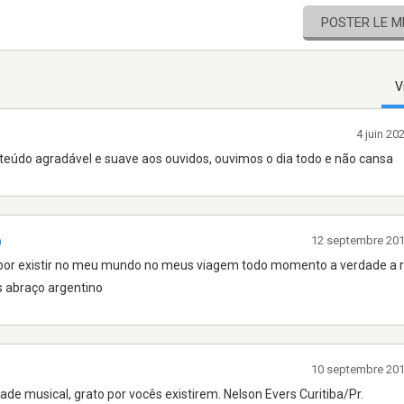
POSTER LE 
V
4 juin 2
nteúdo agradável e suave aos ouvidos, ouvimos o dia todo e não cansa
12 septembre 20
O
o por existir no meu mundo no meus viagem todo momento a verdade a r
s abraço argentino
10 septembre 20
de musical, grato por vocês existirem. Nelson Evers Curitiba/Pr.