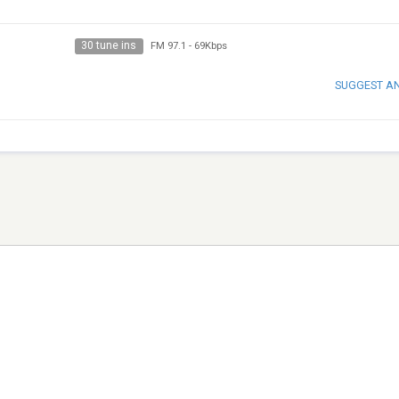
30 tune ins
FM 97.1
-
69Kbps
SUGGEST A